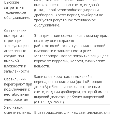
Высокие
высококачественных светодиодов Cree
затраты на
(США), Seoul Semiconductor (Корея) и
техническое
драйверов. В этот период приборам не
обслуживание.
требуется регулярное техническое
обслуживание.
Светильники
выходят из
Электрические схемы залиты компаундом,
строя при
поэтому они сохраняют
эксплуатации в
работоспособность в условиях высокой
агрессивных
влажности и запыленности (IP65).
средах, при
Металлопорошковое покрытие защищает
высокой
корпус от коррозии, копоти, химических
влажности и
веществ.
запыленности.
Защита от коротких замыканий и
Светильники
перепадов напряжения (до 1 кВ, опция –
перегорают при
до 4 кВ) обеспечивается встроенным
подключении к
светодиодным драйвером, который имеет
нестабильным
широкий диапазон рабочих напряжений
электросетям.
(от 150 до 265 В).
Утилизация
осветительных
В светодиодных уличных светильниках для