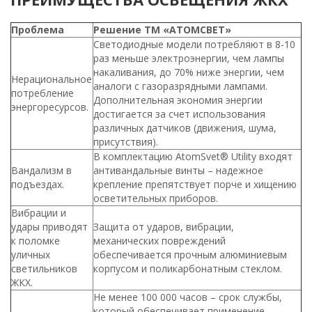
Проблема
Решение ТМ «АТОМСВЕТ»
Светодиодные модели потребляют в 8-10
раз меньше электроэнергии, чем лампы
накаливания, до 70% ниже энергии, чем
Нерациональное
аналоги с газоразрядными лампами.
потребление
Дополнительная экономия энергии
энергоресурсов.
достигается за счет использования
различных датчиков (движения, шума,
присутствия).
В комплектацию AtomSvet® Utility входят
Вандализм в
антивандальные винты – надежное
подъездах.
крепление препятствует порче и хищению
осветительных приборов.
Вибрации и
удары приводят
Защита от ударов, вибрации,
к поломке
механических повреждений
уличных
обеспечивается прочным алюминиевым
светильников
корпусом и поликарбонатным стеклом.
ЖКХ.
Не менее 100 000 часов – срок службы,
который обеспечивает применение