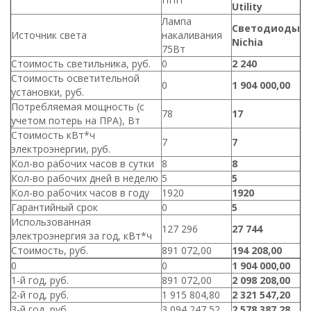
Utility
Лампа
Светодиоды
Источник света
накаливания
Nichia
75Вт
Стоимость светильника, руб.
0
2 240
Стоимость осветительной
0
1 904 000,00
установки, руб.
Потребляемая мощность (с
78
17
учетом потерь на ПРА), Вт
Стоимость кВт*ч
7
7
электроэнергии, руб.
Кол-во рабочих часов в сутки
8
8
Кол-во рабочих дней в неделю
5
5
Кол-во рабочих часов в году
1920
1920
Гарантийный срок
0
5
Использованная
127 296
27 744
электроэнергия за год, кВт*ч
Стоимость, руб.
891 072,00
194 208,00
0
0
1 904 000,00
1-й год, руб.
891 072,00
2 098 208,00
2-й год, руб.
1 915 804,80
2 321 547,20
3-й год, руб.
3 094 247,52
2 578 387,28